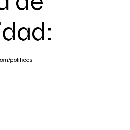
ca de
idad:
om/politicas