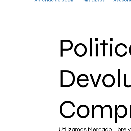
Aprendé de UCDM
Mis Libros
Asesorí
Aprendé de UCDM
Politi
Devol
Comp
Utilizamos Mercado Libre 