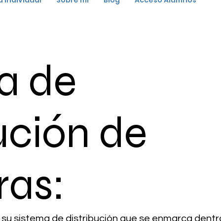
a individual
Sobre mi
Blog
Acceso Alumnos
Mis Libros
Asesoría individual
Sobre mi
Blog
ca de
ución de
ras:
y su sistema de distribución que se enmarca den